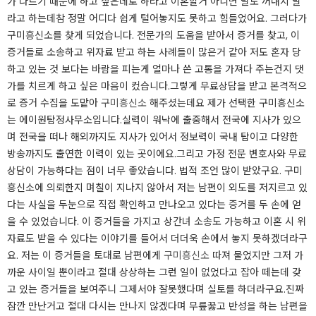
가 다르기 때문에 하고 싶은데로 하라고 이혼할거 아니면 말도 꺼내지 말
라고 하는데참 정말 어디다 쉽게 털어놓지도 못하고 힘들었어요. 그러다가
구미흥신소를 찾게 되었습니다.​ 전문가의 도움을 받아서 증거를 찾고, 이
증거들로 소송하고 위자료 받고 하는 사례들이 많은거 같아 저도 혼자 당
하고 있는 것 보다는 바람을 피는게 얼마나 쓴 고통을 가져다 주는건지 댓
가를 치르게 하고 싶은 마음이 컸습니다.그렇게 무료상담을 받고 본격적으
로 증거 수집을 도맡아
구미흥신소
해주셨는데요 제가 선택한 구미흥신소
는 에이원탐정사무소입니다.실력이 워낙에 출중해서 전국에 지사가 있으
며 전국을 떠나 해외까지도 지사가 있어서 정보력이 국내 탑이고 다양한
방송까지도 출연한 이력이 있는 곳이에요.그리고 가정 전문 변호사와 무료
상담이 가능하다는 점이 너무 좋았습니다. 법적 조언 많이 받았구요.​ 구미
흥신소에 의뢰한지 며칠이 지나지 않아서 저는 남편이 외도를 저지르고 있
다는 사실을 두눈으로 직접 확인하고 만나오고 있다는 증거를 두 손에 얻
을 수 있었습니다. 이 증거들을 가지고 상간녀 소송도 가능하고 이혼 시 위
자료도 받을 수 있다는 이야기를 들어서 더더욱 손에서 놓지 못하겠더라구
요.​ 저는 이 증거들을 토대로 남편에게
구미흥신소
따져 물었지만 그저 가
까운 사이일 뿐이라고 절대 상상하는 그런 일이 없었다고 잡아 떼는데 갖
고 있는 증거들을 보여주니 그제서야 잘못했다며 실토를 하더라구요.진짜
잠깐 만난거고 절대 다시는 만나지 않겠다며 무릎꿇고 반성을 하는 남편을