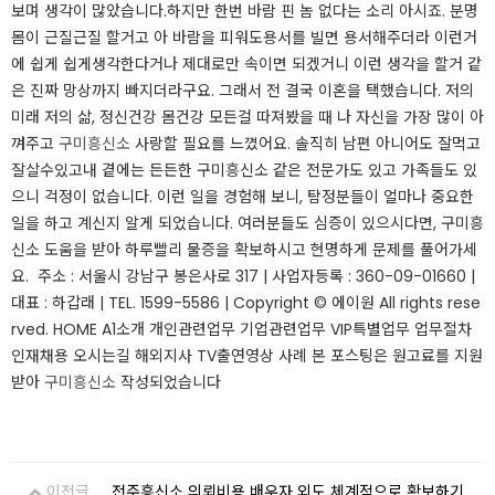
보며 생각이 많았습니다.하지만 한번 바람 핀 놈 없다는 소리 아시죠. 분명
몸이 근질근질 할거고 아 바람을 피워도용서를 빌면 용서해주더라 이런거
에 쉽게 쉽게생각한다거나 제대로만 속이면 되겠거니 이런 생각을 할거 같
은 진짜 망상까지 빠지더라구요.​ 그래서 전 결국 이혼을 택했습니다. 저의
미래 저의 삶, 정신건강 몸건강 모든걸 따져봤을 때 나 자신을 가장 많이 아
껴주고
구미흥신소
사랑할 필요를 느꼈어요. 솔직히 남편 아니어도 잘먹고
잘살수있고내 곁에는 든든한 구미흥신소 같은 전문가도 있고 가족들도 있
으니 걱정이 없습니다.​ 이런 일을 경험해 보니, 탐정분들이 얼마나 중요한
일을 하고 계신지 알게 되었습니다. 여러분들도 심증이 있으시다면, 구미흥
신소 도움을 받아 하루빨리 물증을 확보하시고 현명하게 문제를 풀어가세
요. ​ ​주소 : 서울시 강남구 봉은사로 317 | 사업자등록 : 360-09-01660 |
대표 : 하갑래 | TEL. 1599-5586 | Copyright © 에이원 All rights rese
rved. HOME A1소개 개인관련업무 기업관련업무 VIP특별업무 업무절차
인재채용 오시는길 해외지사 TV출연영상 사례 ​​본 포스팅은 원고료를 지원
받아
구미흥신소
작성되었습니다​​​​​​
이전글
전주흥신소 의뢰비용 배우자 외도 체계적으로 확보하기