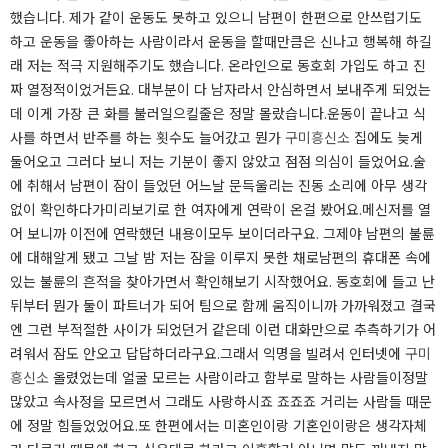
했습니다.​ 제가 같이 운동도 못하고 있으니 남편이 한편으로 안쓰럽기도
하고 운동을 좋아하는 사람이라서 운동을 할때만큼은 신나고 행복해 하길
래 저는 적극 지원해주기도 했습니다. 온라인으로 동호회 가입도 하고 진
짜 열정적이었거든요. 대부분이 다 남자라서 안심하면서 보내주게 되었는
데 이게 가장 큰 화를 불러일으킬줄은 정말 몰랐습니다.운동이 끝나고 식
사를 하면서 반주를 하는 횟수도 늘어갔고 뭔가
구미흥신소
집에도 늦게
둘어오고 그러다 보니 저는 기분이 좋지 않았고 점점 의심이 들었어요.술
에 취해서 남편이 잠이 들었던 어느날 문득울리는 진동 소리에 아무 생각
없이 확인하다가미리보기로 한 여자에게 연락이 온걸 봤어요.메신저를 열
어 보니까 이전에 연락했던 내용이모두 보이더라구요. 그제야 남편의 불륜
에 대해알게 됐고 그날 밤 저는 잠을 이루지 못한 채로남편의 휴대폰 속에
있는 불륜의 흔적을 찾아가면서 확인해보기 시작했어요.​ 동호회에 들고 난
뒤부터 뭔가 둘이 파트너가 되어 팀으로 함께 움직이니까 가까워졌고 결국
엔 그런 부적절한 사이가 되었던거 같은데 이런 대화만으로 추측하기가 어
려워서 잠도 안오고 답답하더라구요.그래서 익명을 빌려서 인터넷에
구미
흥신소
올렸었는데 얼굴 모르는 사람이라고 함부로 말하는 사람들이정말
많았고 속사정을 모르면서 그래도 사랑하시죠 죠죠죠 거리는 사람들 때문
에 정말 힘들었었어요.또 한편에서는 미혼인이랑 기혼인이랑은 생각자체