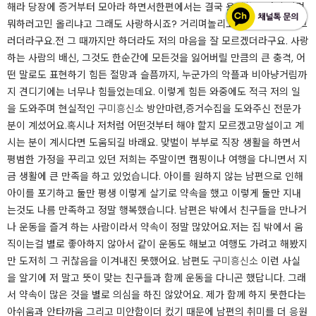
해라 당장에 증거부터 모아라 하면서한편에서는 결국 용서하고 다시 살걸
뭐하러고민 올리냐고 그래도 사랑하시죠? 거리며놀리고 비아냥 거리고 그
러더라구요.​​전 그 때까지만 하더라도 저의 마음을 잘 모르겠더라구요. 사랑
하는 사람의 배신, 그것도 한순간에 모든것을 잃어버릴 만큼의 큰 충격, 어
떤 말로도 표현하기 힘든 절망과 슬픔까지, 누군가의 악플과 비아냥거림까
지 견디기에는 너무나 힘들었는데요. 이렇게 힘든 와중에도 적극 저의 일
을 도와주며 현실적인
구미흥신소
방안마련,증거수집을 도와주신 전문가
분이 계셨어요.혹시나 저처럼 어떤것부터 해야 할지 모르겠고망설이고 계
시는 분이 계시다면 도움되길 바래요.​ 맞벌이 부부로 직장 생활을 하면서
평범한 가정을 꾸리고 있던 저희는 주말이면 캠핑이나 여행을 다니면서 지
금 생활에 큰 만족을 하고 있었습니다. 아이를 원하지 않는 남편으로 인해
아이를 포기하고 둘만 평생 이렇게 살기로 약속을 했고 이렇게 둘만 지내
는것도 나름 만족하고 정말 행복했습니다. 남편은 밖에서 친구들을 만나거
나 운동을 즐겨 하는 사람이라서 약속이 정말 많았어요.저는 집 밖에서 움
직이는걸 별로 좋아하지 않아서 같이 운동도 해보고 여행도 가려고 해봤지
만 도저히 그 귀찮음을 이겨내진 못했어요. 남편도
구미흥신소
이런 사실
을 알기에 저 말고 뜻이 맞는 친구들과 함께 운동을 다니곤 했답니다. 그래
서 약속이 많은 것을 별로 의심을 하진 않았어요. 제가 함께 하지 못한다는
아쉬움과 안타까움 그리고 미안함이더 컸기 때문에 남편의 취미를 더 응원