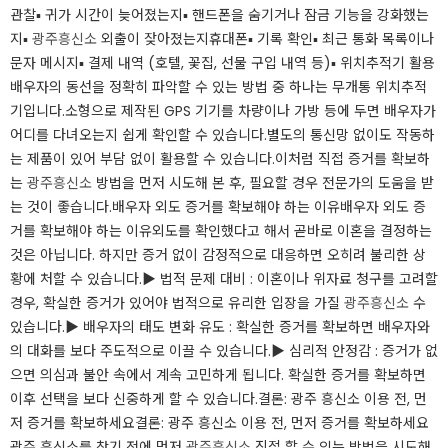
관찰▪️ 귀가 시간이 늦어졌는지▪️ 핸드폰을 숨기거나 잠금 기능을 강화했는
지▪️
광주흥신소
외출이 잦아졌는지휴대폰▪️ 기록 확인​▪️ 최근 통화 목록이나
문자 메시지▪️ 결제 내역 (호텔, 꽃집, 선물 구입 내역 등)▪️ 위치추적기 활용​​
배우자의 동선을 정확히 파악할 수 있는 방법 중 하나는 무개통 위치추적
기입니다.소형으로 제작된 GPS 기기를 차량이나 가방 등에 두면 배우자가
어디를 다녀오는지 쉽게 확인할 수 있습니다.별도의 통신망 없이도 작동하
는 제품이 있어 부담 없이 활용할 수 있습니다.이처럼 직접 증거를 확보하
는
광주흥신소
방법을 먼저 시도해 본 후, 필요할 경우 전문가의 도움을 받
는 것이 좋습니다.배우자 외도 증거를 확보해야 하는 이유배우자 외도 증
거를 확보해야 하는 이유외도를 확인했다고 해서 곧바로 이혼을 결정하는
것은 아닙니다. 하지만 증거 없이 감정적으로 대응하면 오히려 불리한 상
황에 처할 수 있습니다.​▶ 법적 문제 대비 : 이혼이나 위자료 청구를 고려할
경우, 확실한 증거가 있어야 법적으로 유리한 입장을 가질
광주흥신소
수
있습니다.​▶ 배우자의 태도 변화 유도​ : 확실한 증거를 확보하면 배우자와
의 대화를 보다 주도적으로 이끌 수 있습니다.​▶ 심리적 안정감 : 증거가 없
으면 의심과 불안 속에서 계속 고민하게 됩니다. 확실한 증거를 확보하면
이후 선택을 보다 신중하게 할 수 있습니다.​결론: 광주 흥신소 이용 전, 먼
저 증거를 확보하세요결론: 광주 흥신소 이용 전, 먼저 증거를 확보하세요
광주 흥신소를 찾기 전에 먼저
광주흥신소
직접 할 수 있는 방법을 시도해