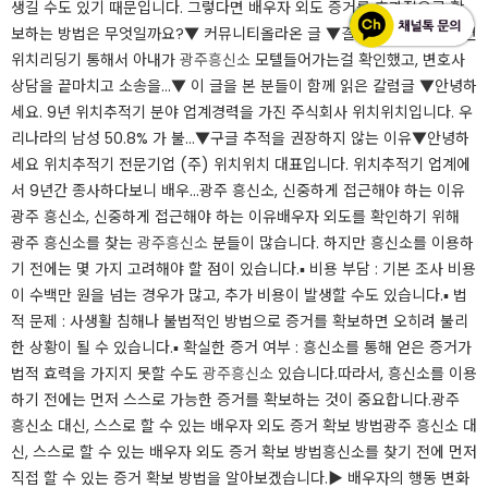
생길 수도 있기 때문입니다. 그렇다면 배우자 외도 증거를 효과적으로 확
보하는 방법은 무엇일까요?​​▼ 커뮤니티올라온 글 ▼​결론만 이야기 드리면
위치리딩기 통해서 아내가
광주흥신소
모텔들어가는걸 확인했고, 변호사
상담을 끝마치고 소송을...​▼ 이 글을 본 분들이 함께 읽은 칼럼글 ▼​안녕하
세요. 9년 위치추적기 분야 업계경력을 가진 주식회사 위치위치입니다. 우
리나라의 남성 50.8% 가 불...​▼구글 추적을 권장하지 않는 이유▼​안녕하
세요 위치추적기 전문기업 (주) 위치위치 대표입니다. 위치추적기 업계에
서 9년간 종사하다보니 배우...광주 흥신소, 신중하게 접근해야 하는 이유
광주 흥신소, 신중하게 접근해야 하는 이유배우자 외도를 확인하기 위해
광주 흥신소를 찾는
광주흥신소
분들이 많습니다. 하지만 흥신소를 이용하
기 전에는 몇 가지 고려해야 할 점이 있습니다.​▪️ 비용 부담 : 기본 조사 비용
이 수백만 원을 넘는 경우가 많고, 추가 비용이 발생할 수도 있습니다.​▪️ 법
적 문제 : 사생활 침해나 불법적인 방법으로 증거를 확보하면 오히려 불리
한 상황이 될 수 있습니다.​▪️ 확실한 증거 여부 : 흥신소를 통해 얻은 증거가
법적 효력을 가지지 못할 수도
광주흥신소
있습니다.따라서, 흥신소를 이용
하기 전에는 먼저 스스로 가능한 증거를 확보하는 것이 중요합니다.​광주
흥신소 대신, 스스로 할 수 있는 배우자 외도 증거 확보 방법광주 흥신소 대
신, 스스로 할 수 있는 배우자 외도 증거 확보 방법흥신소를 찾기 전에 먼저
직접 할 수 있는 증거 확보 방법을 알아보겠습니다.​▶ 배우자의 행동 변화