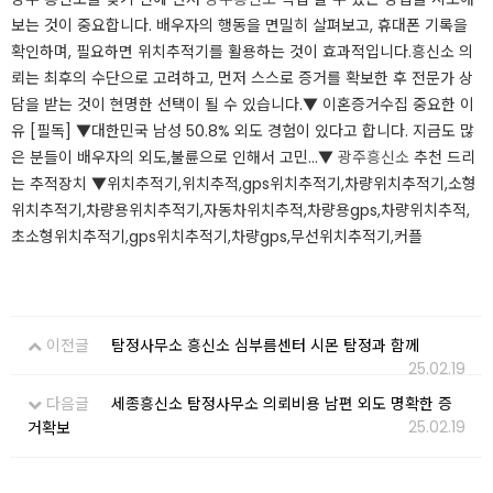
보는 것이 중요합니다. 배우자의 행동을 면밀히 살펴보고, 휴대폰 기록을
확인하며, 필요하면 위치추적기를 활용하는 것이 효과적입니다.​​흥신소 의
뢰는 최후의 수단으로 고려하고, 먼저 스스로 증거를 확보한 후 전문가 상
담을 받는 것이 현명한 선택이 될 수 있습니다.▼ 이혼증거수집 중요한 이
유 [필독] ▼​대한민국 남성 50.8% 외도 경험이 있다고 합니다. 지금도 많
은 분들이 배우자의 외도,불륜으로 인해서 고민...​▼
광주흥신소
추천 드리
는 추적장치 ▼​위치추적기,위치추적,gps위치추적기,차량위치추적기,소형
위치추적기,차량용위치추적기,자동차위치추적,차량용gps,차량위치추적,
초소형위치추적기,gps위치추적기,차량gps,무선위치추적기,커플​
이전글
탐정사무소 흥신소 심부름센터 시몬 탐정과 함께
25.02.19
다음글
세종흥신소 탐정사무소 의뢰비용 남편 외도 명확한 증
25.02.19
거확보