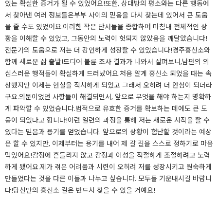
있는 확실한 증거가 될 수 있었어요!​또한, 상대방의 평소와는 다른 행동에
서 찾아낸 여러 정보들은부부 사이의 믿음을 다시 찾는데 있어서 큰 도움
을 줄 수도 있었어요.이러한 작은 단서들을 종합하여 마침내 전체적인 상
황을 이해할 수 있었고, 그동안의 노력이 헛되지 않았음을 깨달았습니다!
전문가의 도움으로 저는 더 강인하게 성장할 수 있었습니다!​​​​​경주흥신소와
함께 새로운 삶 출발!드디어 불륜 조사 결과가 나와서 살펴보니,남편의 의
심스러운 행적들이 확실하게 드러났어요.처음 알게
흥신소
되었을 때는 속
상했지만 이제는 현실을 직시하게 되었고 그래서 오히려 더 안심이 되더라
구요.의문이었던 사항들이 해결되면서, 앞으로 무엇을 해야 하는지 명확하
게 파악할 수 있었습니다.​법적으로 유효한 증거를 확보하는 데에도 큰 도
움이 되었다고 합니다!​​​​​이런 일련의 과정을 통해 저는 새로운 시작을 할 수
있다는 믿음과 용기를 얻었습니다. 앞으로의 상황이 험난할 것이라는 예상
은 할 수 있지만, 이제부터는 용기를 내어 제 갈 길을 스스로 정하기로 마음
먹었어요!감정에 흔들리지 않고 감정과 이성을 적절하게 조절하려고 노력
하게 됐어요.​제가 겪은 어려움과 시련이 오히려 저를 성장시키고 원숙하게
만들었다는 것을 다른 이들과 나누고 싶습니다. 모두들 기운내시길 바랍니
다!당신만의
흥신소
길은 반드시 찾을 수 있을 거예요!​​​​​