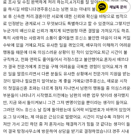
료 조사 및 수집 완벽하게 처리 하는지,4가지를 잘 알아보시고 업체 선정
을 하시길 바랍니다​경주흥신소는 남편 또는 아내의 불륜 증거 파악 및 확
보 후 신속한 처리.​결혼이란 서로에 대한 신뢰와 확신을 바탕으로 법적으
로 인정받는 관계로서 그 무엇보다도 특별하다고 할 수 있겠어요.그렇지만
누군가의 배신으로 신뢰가 깨지게 되면엄청 아픈 결말을 가져오기도 하죠.​
특히 사랑하는 사람과의 소통이 줄어들면
흥신소
불안한 마음이 더욱 커질
수밖에 없을 거예요.저도 유사한 일을 겪었으며, 배우자의 이해하기 어려운
행동들 때문에 더욱 의심스러운 상황이 된 적이 있었어요.​퇴근 시간이 불
규칙하고, 전화 연락도 줄어들어서 걱정스럽고 불안했어요.혼자서 애쓰다
가 결국 전문가에게 조언을 구해 어려움을 극복한 경험이 있어요.제가 겪
은 일을 말씀드리면서 다른 분들도 유사한 상황에서 전문가의 지원을 받는
것이 얼마나 필요한지 알아보는 게 좋을 거예요!​​​​​경주흥신소, 새로운 시작
의 첫걸음​신혼 초와는 다르게 점차 지나면서 남편의 행동들 중 의심스러운
부분들이 나타나기 시작했죠.이전에는 남편의 바쁜 업무 탓이라 생각했지
만, 지금 와서 돌이켜보니 그건 그저 변명이었을 뿐이라는 생각이 들어요.
그러던 어느
흥신소
날 집에 돌아왔는데 도어락 비밀번호가 바뀌어 있었어
요.그 당시에는, 제 마음은 근심으로 떨렸어요. 시간이 지날수록 걱정이 커
져만 가서 고민 하던 중 저 혼자서는 해결하기가 힘들 것 같다는 생각이 들
어 결국 탐정사무소에 방문하여 상담을 받기로 결정하였습니다.​​​​경주 시내