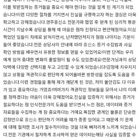
이를 뒷받침하는 증거들을 중요시 해야 한다는 것을 알게 된 계기가 되었
습니다!이런 다양한 절차를 거치면서 진실을 규명하고자 하는 결심은 더욱
확고하고 강해졌습니다.​​​​경주흥신소 전문가와 협업 후 얻게 된 심리적 평온​
시간이 지날수록 상담을 통해 제 마음은 점차 진정되고 편안해졌어요.미심
쩍었던 일들이 차례로 밝혀지면서, 난처했던처지가 점점 나아지는 기분이
들어 좋았습니다.전문 상담사의 안내에 따라
흥신소
증거 수집법과 사실
확인 방법을 배우면서 유용한 정보를 얻을 수 있었어요!이번 단계는 우리
에게 있어 중대한 변화의 출발점이 될 수도 있었겠네요!​​​전문가님과의 상담
덕택에 다양한 선택지를 두고 고민할 수 있게 되었습니다!감정에 치우치지
않고 상황을 객관적으로 판단하게 되어올바른 방향성을 잡도록 도움을 주
었습니다.이런 경험들을 통해 제가 깨닫게 된 것은, 저의 불안감도 다 이유
가 있고 중요하다는 거였죠!여러가지 객관적인 정보들을 모아서 나의 미래
를 정하겠다는 마음이 더욱 강해졌어요.​​​​진실을 입증하기 위해서는 증거가
필요하다는 점 인식​​전문가의 도움을 받으면서 느낀 점은, 데이터와 증거
자료들을 수집하는 게 참 중요하다는 거예요.복잡한 관계인 불륜은 단순한
감정만으로
흥신소
판단하기 어려울 때가 종종 있어요.그 때문에 이 문제
에 대해 철저한 조사가 필수적이라는 것을 더욱 뼈저리게 느끼게 되었습니
다.​전문 기관에서 철저하게 조사하여 얻은 데이터는해당 사실을 입증할 수