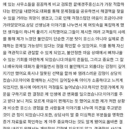
에 있는 사무소들을 꼼꼼하게 비교 검토한 끝에경주흥신소가 가장 적합하
다는 판단을 내렸어요.대화를 통해 문제점들을 공유하면서 해결책을 찾을
수 있을 거라는 희망이 생겼고, 그로 인해 걱정스럽던 마음이 조금이나마
가라앉았어요.상담 선생님과 이야기를 나누면서 제 머릿속을 복잡하게 했
던 생각들이 하나씩 풀리기 시작했어요.그들이 제시한 여러 고객들의 사례
를 통해 제가 느꼈던 불안감이 단순한 기분 탓이
흥신소
아니라 실제로 존
재하는 문제일 가능성이 있다는 것을 확인할 수 있었어요. 이를 통해 자신
을 객관적으로 관찰할 수 있게 되었고, 불안정한 마음 상태에서 빠져나올
수 있는 기회를 마련하게 되었습니다.​​​​마음의 흔들림, 그리고 중요한 그 찰
나.​배우자와 대화가 줄어들면서 점점 더 불안해지고 외롭다는 감정이 깊어
지기만 했어요.혹시나 잘못된 선택을 할까 봐 염려스러운 감정이 상당히
컸습니다.아이와 함께하는 시간이 길어질수록 아이가 소중하다고 느끼게
되었지만, 동시에 여러가지 걱정들도 늘어났습니다.하지만 전문가에게 자
문을 구하기로 한 결정은 제 인생에 큰 변화를 일으켰습니다.이야기를 주
고 받다 보니 저도 모르게 마음이 편해지는 듯 했어요.또한 제가 처한 상황
과 비슷한
흥신소
경험을 한 사람들과 이야기를 나누며 의견을 주고받은
것이 큰 힘이 되었습니다.또한, 상담사의 말 중 미심쩍은 부분들을 명확한
증거 자료들로 확인하는 게 아주 중요하다는 것도 알게 됐어요.올바른 결
정을 내리기 위해서는 개인적인 감정에 치우치지 않고, 객관적인 사실과