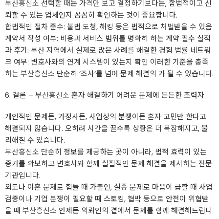
부산흥신소
선택할 때는 가격만 보고 결정하기보다는, 합법적이고 신
뢰할 수 있는 업체인지 꼼꼼히 확인하는 것이 중요합니다.
합법적인 절차 준수: 불법 도청, 해킹 등은 법적으로 처벌받을 수 있음
계약서 작성 여부: 비용과 서비스 범위를 명확히 하는 계약 필수 실적
과 후기: 부산 지역에서 실제로 많은 사례를 해결한 경험 법률 네트워
크 여부: 변호사와의 연계 시스템이 있는지 확인 이러한 기준을 충족
하는
부산흥신소
단순히 ‘조사’를 넘어 문제 해결의 가 될 수 있습니다.
6. 결론 –
부산흥신소
혼자 해결하기 어려운 문제에 든든한 조력자
개인적인 문제든, 가정사든, 사업상의 분쟁이든 혼자 고민만 한다고
해결되지 않습니다. 오히려 시간을 끌수록 상황은 더 복잡해지고, 불
리해질 수 있습니다.
부산흥신소
단순히 정보를 제공하는 곳이 아니라, 법적 효력이 있는
증거를 확보하고 변호사와 함께 실질적인 문제 해결을 제시하는 전문
기관입니다.
외도나 이혼 문제로 힘들 때 가출인, 실종 문제로 마음이 급할 때 사업
검증이나 기업 분쟁이 필요할 때 스토킹, 협박 등으로 안전이 위협받
을 때
부산흥신소
언제든 의뢰인의 곁에서 문제를 함께 해결해드립니