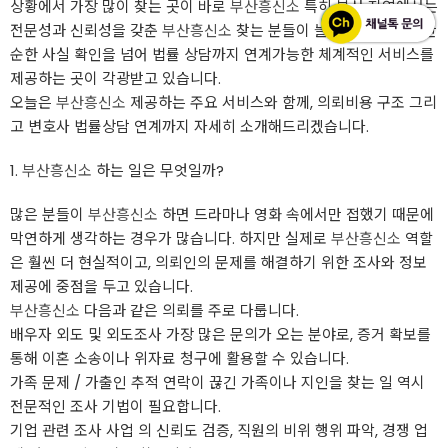
상황에서 가장 많이 찾는 곳이 바로
부산흥신소
특히 부산 지역에서는
전문성과 신뢰성을 갖춘
부산흥신소
찾는 분들이 늘어나고 있으며, 단
순한 사실 확인을 넘어 법률 상담까지 연계가능한 체계적인 서비스를
제공하는 곳이 각광받고 있습니다.
오늘은
부산흥신소
제공하는 주요 서비스와 함께, 의뢰비용 구조 그리
고 변호사 법률상담 연계까지 자세히 소개해드리겠습니다.
1.
부산흥신소
하는 일은 무엇일까?
많은 분들이
부산흥신소
하면 드라마나 영화 속에서만 접했기 때문에
막연하게 생각하는 경우가 많습니다. 하지만 실제로
부산흥신소
역할
은 훨씬 더 현실적이고, 의뢰인의 문제를 해결하기 위한 조사와 정보
제공에 중점을 두고 있습니다.
부산흥신소
다음과 같은 의뢰를 주로 다룹니다.
배우자 외도 및 외도조사 가장 많은 문의가 오는 분야로, 증거 확보를
통해 이혼 소송이나 위자료 청구에 활용할 수 있습니다.
가족 문제 / 가출인 추적 연락이 끊긴 가족이나 지인을 찾는 일 역시
전문적인 조사 기법이 필요합니다.
기업 관련 조사 사업 의 신뢰도 검증, 직원의 비위 행위 파악, 경쟁 업