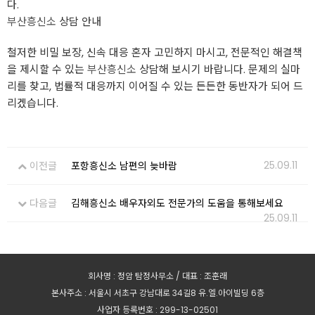
다.
부산흥신소
상담 안내
철저한 비밀 보장, 신속 대응 혼자 고민하지 마시고, 전문적인 해결책
을 제시할 수 있는
부산흥신소
상담해 보시기 바랍니다. 문제의 실마
리를 찾고, 법률적 대응까지 이어질 수 있는 든든한 동반자가 되어 드
리겠습니다.
25.09.11
이전글
포항흥신소 남편의 늦바람
다음글
김해흥신소 배우자외도 전문가의 도움을 통해보세요
25.09.11
회사명 : 정암 탐정사무소 / 대표 : 조훈래
본사주소 : 서울시 서초구 강남대로 34길8 유.엘.아이빌딩 6층
사업자 등록번호 : 299-13-02501