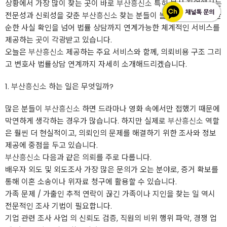
상황에서 가장 많이 찾는 곳이 바로
부산흥신소
특히 부산 지역에서는
전문성과 신뢰성을 갖춘
부산흥신소
찾는 분들이 늘어나고 있으며, 단
순한 사실 확인을 넘어 법률 상담까지 연계가능한 체계적인 서비스를
제공하는 곳이 각광받고 있습니다.
오늘은
부산흥신소
제공하는 주요 서비스와 함께, 의뢰비용 구조 그리
고 변호사 법률상담 연계까지 자세히 소개해드리겠습니다.
1.
부산흥신소
하는 일은 무엇일까?
많은 분들이
부산흥신소
하면 드라마나 영화 속에서만 접했기 때문에
막연하게 생각하는 경우가 많습니다. 하지만 실제로
부산흥신소
역할
은 훨씬 더 현실적이고, 의뢰인의 문제를 해결하기 위한 조사와 정보
제공에 중점을 두고 있습니다.
부산흥신소
다음과 같은 의뢰를 주로 다룹니다.
배우자 외도 및 외도조사 가장 많은 문의가 오는 분야로, 증거 확보를
통해 이혼 소송이나 위자료 청구에 활용할 수 있습니다.
가족 문제 / 가출인 추적 연락이 끊긴 가족이나 지인을 찾는 일 역시
전문적인 조사 기법이 필요합니다.
기업 관련 조사 사업 의 신뢰도 검증, 직원의 비위 행위 파악, 경쟁 업