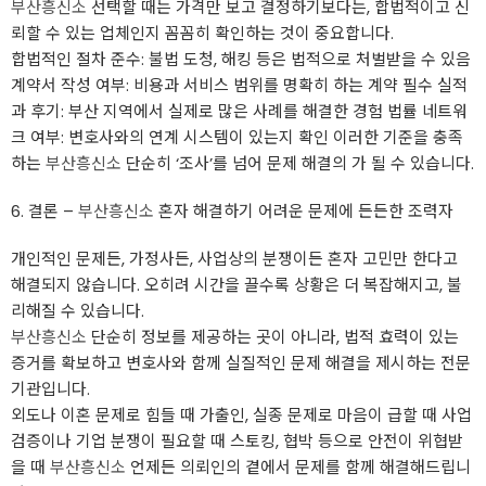
부산흥신소
선택할 때는 가격만 보고 결정하기보다는, 합법적이고 신
뢰할 수 있는 업체인지 꼼꼼히 확인하는 것이 중요합니다.
합법적인 절차 준수: 불법 도청, 해킹 등은 법적으로 처벌받을 수 있음
계약서 작성 여부: 비용과 서비스 범위를 명확히 하는 계약 필수 실적
과 후기: 부산 지역에서 실제로 많은 사례를 해결한 경험 법률 네트워
크 여부: 변호사와의 연계 시스템이 있는지 확인 이러한 기준을 충족
하는
부산흥신소
단순히 ‘조사’를 넘어 문제 해결의 가 될 수 있습니다.
6. 결론 –
부산흥신소
혼자 해결하기 어려운 문제에 든든한 조력자
개인적인 문제든, 가정사든, 사업상의 분쟁이든 혼자 고민만 한다고
해결되지 않습니다. 오히려 시간을 끌수록 상황은 더 복잡해지고, 불
리해질 수 있습니다.
부산흥신소
단순히 정보를 제공하는 곳이 아니라, 법적 효력이 있는
증거를 확보하고 변호사와 함께 실질적인 문제 해결을 제시하는 전문
기관입니다.
외도나 이혼 문제로 힘들 때 가출인, 실종 문제로 마음이 급할 때 사업
검증이나 기업 분쟁이 필요할 때 스토킹, 협박 등으로 안전이 위협받
을 때
부산흥신소
언제든 의뢰인의 곁에서 문제를 함께 해결해드립니