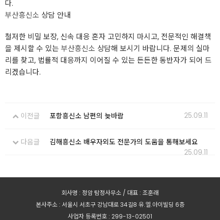
다.
부산흥신소
상담 안내
철저한 비밀 보장, 신속 대응 혼자 고민하지 마시고, 전문적인 해결책
을 제시할 수 있는
부산흥신소
상담해 보시기 바랍니다. 문제의 실마
리를 찾고, 법률적 대응까지 이어질 수 있는 든든한 동반자가 되어 드
리겠습니다.
25.09.11
이전글
포항흥신소 남편의 늦바람
다음글
김해흥신소 배우자외도 전문가의 도움을 통해보세요
25.09.11
회사명 : 정암 탐정사무소 / 대표 : 조훈래
본사주소 : 서울시 서초구 강남대로 34길8 유.엘.아이빌딩 6층
사업자 등록번호 : 299-13-02501