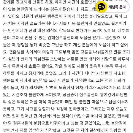
관계를 견고하게 만들곤 하죠. 하지만 시간이 흐르면서 그 안정감 속에 숨
어 있는 불안감이 드러나는 경우가 많습니다. 저도 그런 상황을 겪어본 적
이 있어요. 남편의 변화된 행동들이 저에게 의심을 불러일으켰고, 특히 그
가 처음 시작한 골프라는 취미가 저를 더욱 불안하게 만들었죠. 결혼이라
는 안전지대가 신뢰 대신 의심의 감옥으로 변해가는 느낌이었어요.
심부름
센터
그래서 믿을 수 있는 김해심부름센터의 도움을 받기로 결심했죠. 오
늘은 제 경험을 통해 비슷한 고민을 하고 계신 분들에게 도움이 되고 싶어
요. 결혼생활 속에서의 의심과 그로부터 얻은 교훈을 나눠볼게요.​결혼 초기
의 설렘과 현재의 의심결혼 초반에는 서로를 향한 배려와 사랑으로 하루하
루가 특별하게 흐르곤 했어요. 작은 일에도 서로의 웃음을 나누며 무사히
하루를 마치고 잠자리에 들었죠. 그러나 시간이 지나면서 남편의 사소한
행동들이 저에게 불안감을 느끼게 만들기 시작했어요. 그는 점점 대화가
줄어들고, 제가 의지했던 남편의 모습에서 점차 거리가 느껴졌거든요. 함께
있는 시간조차 불편하게 느껴졌고, 궁금증이
심부름센터
쌓여갔어요.​남편
의 잦은 외박은 저를 더욱 괴롭혔죠. 매일 밤 불안한 마음으로 잠을 이루지
못하고, 그가 사고를 당할까 봐 걱정에 휩싸였어요. 그리고는 자주 오늘도
어떤 일이 일어난 건 아닐까?라는 생각이 머릿속을 떠나지 않았죠. 행복해
야 할 결혼생활이 불행으로 바뀌어가고 있는 것 같았어요. 그런 불안감이
쌓이면서 저를 압박하기 시작했고, 그것은 곧 저의 일상에까지 영향을 미