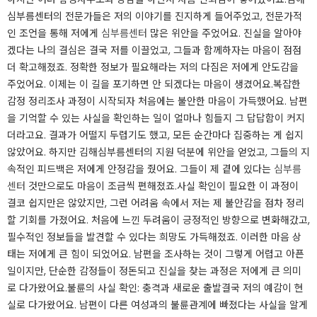
심부름센터의 전문가들은 저의 이야기를 진지하게 들어주었고, 전문가적
인 조언을 통해 저에게
심부름센터
많은 위안을 주었어요. 진실을 알아야
겠다는 나의 결심은 결국 저를 이끌었고, 그들과 함께하자는 마음이 점점
더 확고해졌죠. 정확한 정보가 필요해라는 저의 다짐은 저에게 안도감을
주었어요. 이제는 이 길을 포기하면 안 되겠다는 마음이 생겼어요.​복잡한
감정 정리조사 과정이 시작되자 처음에는 불안한 마음이 가득했어요. 남편
을 기억할 수 있는 사실을 확인하는 일이 얼마나 힘들지 그 답답함이 커지
더라고요. 결과가 어떨지 두렵기도 했고, 모든 순간마다 집중하는 게 쉽지
않았어요. 하지만 김해심부름센터의 지원 덕분에 위안을 얻었고, 그들의 지
속적인 피드백은 저에게 안정감을 줬어요. 그들이 제 곁에 있다는
심부름
센터
것만으로도 마음이 조금씩 편해졌죠.​사실 확인이 필요한 이 과정이
결코 쉽지만은 않았지만, 그런 어려움 속에서 저는 제 불안감을 점차 정리
할 기회를 가졌어요. 처음에 느낀 두려움이 긍정적인 방향으로 변화해갔고,
필수적인 정보들을 발견할 수 있다는 희망도 가득해졌죠. 이러한 마음 상
태는 저에게 큰 힘이 되었어요. 남편을 조사하는 것이 그렇게 어렵고 아픈
일이지만, 단순한 감정들이 정돈되고 진실을 찾는 과정은 저에게 큰 의미
로 다가왔어요.​불륜의 사실 확인: 충격과 새로운 출발결국 저의 예감이 현
실로 다가왔어요. 남편이 다른 여성과의 불륜관계에 빠졌다는 사실을 알게