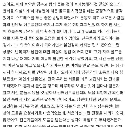
쳤어요. 이제 불안을 감추고 함께 웃는 것이 불가능해진 것 같았어요.​그의
변화를 의심하게 하다남편이 처음 골프를 시작했을 때는 긍정적으로 생각
했어요. 스트레스를 푸는 좋은 방법이라면서요. 운동도 되고 새로운 사람들
과의 만남도
심부름센터
생기니 그게 좋은 취미라고 믿었죠. 하지만 시간
이 흐를수록 남편의 외박 횟수가 늘어가더니, 그가 골프를 치러 간다는 이
유로 자주 늦게 들어오는 모습을 보게 되었어요. 친구들과의 모임이라는
핑계가 그 외박의 이유가 되어가면서 불안감이 커지는 걸 느꼈어요.​그런
상황이 반복되자 남편에 대한 의심이 점점 더 커져갔죠. 그가 자주 골프를
치러 나갈 때마다 저의 마음에 불안한 생각이 쌓였어요. 그 시간 동안 남편
이 어떤 일을 하고 있을지, 심지어는 다른 여성을 만날 수도 있겠다는 생각
까지 하니까요. 이런 긴장된 상태가 오히려 저와 남편 간의 소통을 더욱
심
부름센터
어렵게 만들었고, 결국 우리는 서로를 더욱 고립시키는 결과를
초래했어요. 혼자서 불안을 쌓으며 하루하루 보내는 것이 얼마나 힘든지
알고 계신 분들도 많을 것 같아요.​김해심부름센터의 도움 요청이런 의심과
불안 속에서 저의 고민은 갈수록 깊어졌어요. 남편에 대한 신뢰의 문제로
고민하는 시간은 정말 괴로웠죠. 결국 저는 믿을 만한 김해심부름센터를
찾아 도움을 요청하기로 마음먹었는데, 처음에는 그런 결정을 내리기 쉽지
않았어요. 전문가들에게 도움을 받는다는 생각이 복잡하고 두려웠거든요.
하지만 여러 탐정사무소와 상담을 하면서 차츰 신뢰감이 쌓여갔어요.​김해