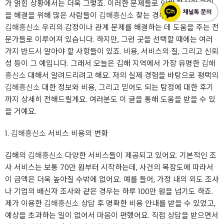
가 얽힌 상황에서는 더욱 그렇죠. 이러한 문제들로 인해 자신의 고민
을 해결을 위해 많은 사람들이
김해흥신소
찾는 경우가 많아졌어요.
김해흥신소
우리의 감정이나 관계 문제를 해결하는 데 도움을 주는 전
문가들로 이루어져 있습니다. 하지만, 그런 곳을 선택할 때에는 여러
가지 반드시 알아야 할 사항들이 있죠. 비용, 서비스의 질, 그리고 신뢰
성 등이 그 예입니다. 그래서 오늘은 김해 지역에서 가장 유명한
김해
흥신소
대해서 알려드리려고 해요. 저의 실제 경험을 바탕으로 평택의
김해흥신소
대한 정보와 비용, 그리고 믿어도 되는 탐정에 대한 후기
까지 상세히 전해드릴게요. 여러분도 이 글을 통해 도움을 받을 수 있
을 거예요.
1.
김해흥신소
서비스 비용의 변화
김해의
김해흥신소
다양한 서비스들이 제공되고 있어요. 기본적인 조
사 서비스는 보통 70만 원부터 시작하는데, 사건의 복잡도에 따라서
이 금액은 더욱 높아질 수밖에 없어요. 예를 들어, 가정 내의 외도 조사
나 기업의 배신자 조사와 같은 경우는 하루 100만 원을 넘기도 하죠.
제가 이용한
김해흥신소
상담 후 명확한 비용 안내를 받을 수 있었고,
예상을 초과하는 일이 없어서 마음이 편했어요. 직접 상담을 받으면서