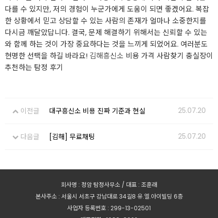
다를 수 있지만, 저의 경험이 누군가에게 도움이 되면 좋겠어요. 복잡
한 상황에서 믿고 상담할 수 있는 사람의 존재가 얼마나 소중한지를
다시금 깨달았답니다. 결국, 문제 해결하기 위해서는 신뢰할 수 있는
와 함께 하는 것이 가장 중요하다는 것을 느끼게 되었어요. 여러분도
현명한 선택을 하길 바라요!
김해흥신소
비용 가격 사람찾기 충실장이
추천하는 탐정 후기
25.07.20
이전글
대구흥신소 비용 진짜 기준과 현실
25.07.20
다음글
[김해] 무료채팅
회사명 : 정암 탐정사무소 / 대표 : 조훈래
본사주소 : 서울시 서초구 강남대로 34길8 유.엘.아이빌딩 6층
사업자 등록번호 : 299-13-02501