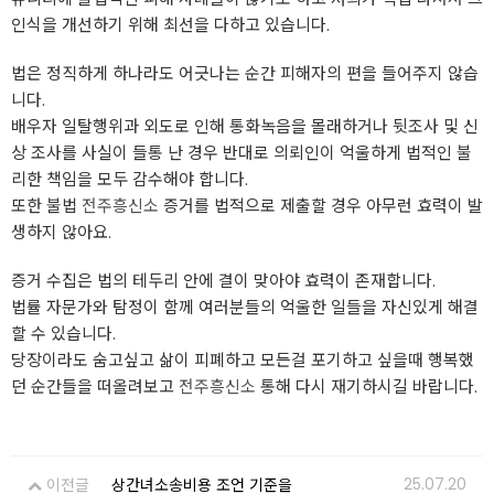
인식을 개선하기 위해 최선을 다하고 있습니다.
법은 정직하게 하나라도 어긋나는 순간 피해자의 편을 들어주지 않습
니다.
배우자 일탈행위과 외도로 인해 통화녹음을 몰래하거나 뒷조사 및 신
상 조사를 사실이 들통 난 경우 반대로 의뢰인이 억울하게 법적인 불
리한 책임을 모두 감수해야 합니다.
또한 불법
전주흥신소
증거를 법적으로 제출할 경우 아무런 효력이 발
생하지 않아요.
증거 수집은 법의 테두리 안에 결이 맞아야 효력이 존재합니다.
법률 자문가와 탐정이 함께 여러분들의 억울한 일들을 자신있게 해결
할 수 있습니다.
당장이라도 숨고싶고 삶이 피폐하고 모든걸 포기하고 싶을때 행복했
던 순간들을 떠올려보고
전주흥신소
통해 다시 재기하시길 바랍니다.
25.07.20
이전글
상간녀소송비용 조언 기준을