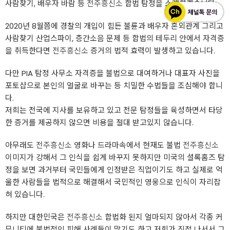
사람찾기, 배우자 바람 등
전주흥신소
합법 탐정을 소개하겠습니다.
2020년 8월쯤에 경찰의 개입이 힘든 불륜과 배우자 혼외관계 그리고
사람찾기 산업스파이, 층간소음 문제 등 합법의 테두리 안에서 자격증
을 취득한다면
전주흥신소
증거의 법적 효력이 발생하고 있습니다.
다만 PIA 탐정 사무소 자격증을 불법으로 대여하거나 대표자 사진을
포토샵으로 본인의 얼굴로 바꾸는 등 치밀한 수법들을 조심해야 합니
다.
저희는 전국에 지사를 보유하고 있고 전문 탐정들을 육성하면서 타당
한 증거를 제공하지 않으면 비용을 절대 받고있지 않습니다.
아무래도
전주흥신소
영화나 드라마속에서 현재도 불법
전주흥신소
이미지가 강해서 그 인식을 쉽게 바꾸지 못하지만 미국의 셜록홈즈 탐
정을 보면 과거부터 국민들에게 인정받은 직업이기도 하고 실제로 억
울한 사람들을 법적으로 해결해서 국민적인 영웅으로 인식이 자리잡
혀 있습니다.
하지만 대한민국은
전주흥신소
합법화 된지 얼마되지 않아서 각종 커
뮤니티에 불법적인 피해 사례들이 많기도 하고 저희가 직접 나서서 그