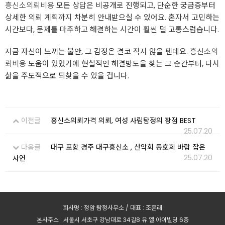
흥신소의뢰비용
모든 상담은 비공개로 진행되고, 단순한 궁금증부터
상세한 의뢰 계획까지 차분히 안내받으실 수 있어요. 혼자서 고민하는
시간보다, 문제를 마주하고 해결하는 시간이 훨씬 덜 고통스럽습니다.
지금 자신이 느끼는 불안, 그 감정은 결코 작지 않을 텐데요.
흥신소의
뢰비용
도움이 있었기에 현실적인 해결방도을 찾는 그 순간부터, 다시
삶을 주도적으로 되찾을 수 있을 겁니다.
이전글
흥신소의뢰가격 의뢰, 여성 사립탐정의 장점 BEST
25.07.20
다음글
대구 포항 경주 대구흥신소 , 산악회 동호회 바람 잡은
25.07.20
사연
회사명 : 정암 탐정사무소 / 대표 : 조훈래
본사주소 : 서울시 서초구 강남대로 34길8 유.엘.아이빌딩 6층