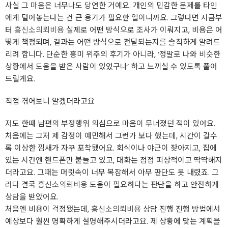
사실 그 마음은 너무나도 당연한 거예요. 개인의 민감한 문제를 타인
에게 털어놓는다는 건 큰 용기가 필요한 일이니까요. 그렇다면 지금부
터
흥신소의뢰비용
실제로 어떤 방식으로 조사가 이뤄지고, 비용은 어
떻게 책정되며, 결과는 어떤 방식으로 전달되는지를 솔직하게 알려드
리려 합니다. 단순한 흥미 위주의 후기가 아니라, ‘정말로 나와 비슷한
상황에서 도움을 받은 사람이 있었구나’ 하고 느끼실 수 있도록 풀어
드릴게요.
직접 겪어보니 알겠더라고요
저도 한때 남편의 부정행위 의심으로 마음이 무너졌던 적이 있어요.
처음에는 그저 제 감정이 예민해서 그런가 보다 했는데, 시간이 갈수
록 이상한 낌새가 자꾸 포착됐어요. 회식이나 야근이 잦아지고, 집에
있는 시간엔 핸드폰만 붙들고 있고, 대화는 점점 피상적이고 딱딱해지
더라고요. 그때는 머릿속이 너무 복잡해서 아무 판단도 못 내렸죠. 그
러다 결국
흥신소의뢰비용
도움이 필요하다는 판단을 하고 안전하게
상담을 받았어요.
처음엔 비용이 걱정됐는데,
흥신소의뢰비용
상담 진행 진행 방법에서
예상보다 훨씬 명확하게 설명해주시더라고요. 제 상황에 맞는 계획을