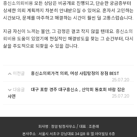
흥신소의뢰비용
모든 상담은 비공개로 진행되고, 단순한 궁금증부터
상세한 의뢰 계획까지 차분히 안내받으실 수 있어요. 혼자서 고민하는
시간보다, 문제를 마주하고 해결하는 시간이 훨씬 덜 고통스럽습니다.
지금 자신이 느끼는 불안, 그 감정은 결코 작지 않을 텐데요.
흥신소의
뢰비용
도움이 있었기에 현실적인 해결방도을 찾는 그 순간부터, 다시
삶을 주도적으로 되찾을 수 있을 겁니다.
이전글
흥신소의뢰가격 의뢰, 여성 사립탐정의 장점 BEST
25.07.20
다음글
대구 포항 경주 대구흥신소 , 산악회 동호회 바람 잡은
25.07.20
사연
회사명 : 정암 탐정사무소 / 대표 : 조훈래
본사주소 : 서울시 서초구 강남대로 34길8 유.엘.아이빌딩 6층