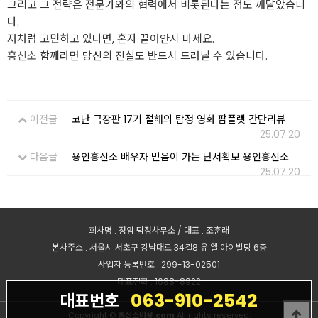
그리고 그 전략은 전문가와의 협력에서 비롯된다는 점도 깨달았습니
다.
저처럼 고민하고 있다면, 혼자 끌어안지 마세요.
흥신소
함께라면 당신의 진실도 반드시 드러날 수 있습니다.
이전글
코난 극장판 17기 절해의 탐정 영화 팜플렛 간단리뷰
25.07.20
다음글
용인흥신소 배우자 믿음이 가는 단서확보 용인흥신소
25.07.20
회사명 : 정암 탐정사무소 / 대표 : 조훈래
본사주소 : 서울시 서초구 강남대로 34길8 유.엘.아이빌딩 6층
사업자 등록번호 : 299-13-02501
대표전화 : 1688-8922
063-910-2542
대표번호
Copyright ©
흥신소비용.com
All rights reserved.