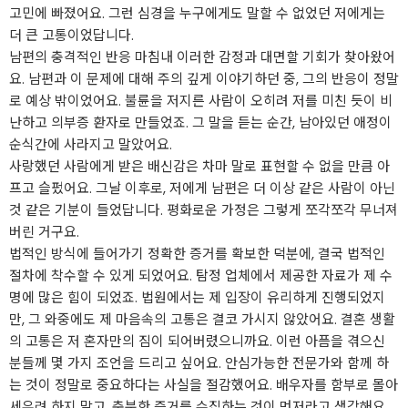
고민에 빠졌어요. 그런 심경을 누구에게도 말할 수 없었던 저에게는
더 큰 고통이었답니다.
남편의 충격적인 반응 마침내 이러한 감정과 대면할 기회가 찾아왔어
요. 남편과 이 문제에 대해 주의 깊게 이야기하던 중, 그의 반응이 정말
로 예상 밖이었어요. 불륜을 저지른 사람이 오히려 저를 미친 듯이 비
난하고 의부증 환자로 만들었죠. 그 말을 듣는 순간, 남아있던 애정이
순식간에 사라지고 말았어요.
사랑했던 사람에게 받은 배신감은 차마 말로 표현할 수 없을 만큼 아
프고 슬펐어요. 그날 이후로, 저에게 남편은 더 이상 같은 사람이 아닌
것 같은 기분이 들었답니다. 평화로운 가정은 그렇게 쪼각쪼각 무너져
버린 거구요.
법적인 방식에 들어가기 정확한 증거를 확보한 덕분에, 결국 법적인
절차에 착수할 수 있게 되었어요. 탐정 업체에서 제공한 자료가 제 수
명에 많은 힘이 되었죠. 법원에서는 제 입장이 유리하게 진행되었지
만, 그 와중에도 제 마음속의 고통은 결코 가시지 않았어요. 결혼 생활
의 고통은 저 혼자만의 짐이 되어버렸으니까요. 이런 아픔을 겪으신
분들께 몇 가지 조언을 드리고 싶어요. 안심가능한 전문가와 함께 하
는 것이 정말로 중요하다는 사실을 절감했어요. 배우자를 함부로 몰아
세우려 하지 말고, 충분한 증거를 수집하는 것이 먼저라고 생각해요.