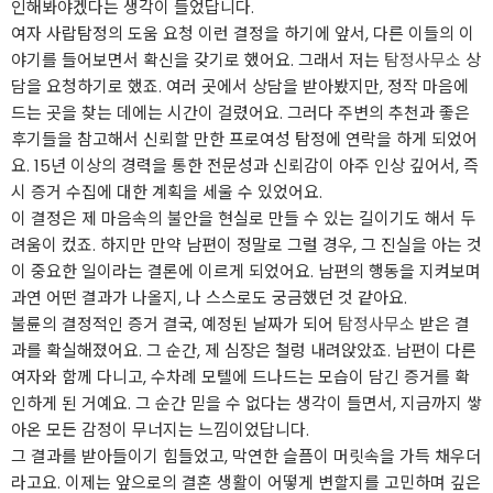
인해봐야겠다는 생각이 들었답니다.
여자 사랍탐정의 도움 요청 이런 결정을 하기에 앞서, 다른 이들의 이
야기를 들어보면서 확신을 갖기로 했어요. 그래서 저는
탐정사무소
상
담을 요청하기로 했죠. 여러 곳에서 상담을 받아봤지만, 정작 마음에
드는 곳을 찾는 데에는 시간이 걸렸어요. 그러다 주변의 추천과 좋은
후기들을 참고해서 신뢰할 만한 프로여성 탐정에 연락을 하게 되었어
요. 15년 이상의 경력을 통한 전문성과 신뢰감이 아주 인상 깊어서, 즉
시 증거 수집에 대한 계획을 세울 수 있었어요.
이 결정은 제 마음속의 불안을 현실로 만들 수 있는 길이기도 해서 두
려움이 컸죠. 하지만 만약 남편이 정말로 그럴 경우, 그 진실을 아는 것
이 중요한 일이라는 결론에 이르게 되었어요. 남편의 행동을 지켜보며
과연 어떤 결과가 나올지, 나 스스로도 궁금했던 것 같아요.
불륜의 결정적인 증거 결국, 예정된 날짜가 되어
탐정사무소
받은 결
과를 확실해졌어요. 그 순간, 제 심장은 철렁 내려앉았죠. 남편이 다른
여자와 함께 다니고, 수차례 모텔에 드나드는 모습이 담긴 증거를 확
인하게 된 거예요. 그 순간 믿을 수 없다는 생각이 들면서, 지금까지 쌓
아온 모든 감정이 무너지는 느낌이었답니다.
그 결과를 받아들이기 힘들었고, 막연한 슬픔이 머릿속을 가득 채우더
라고요. 이제는 앞으로의 결혼 생활이 어떻게 변할지를 고민하며 깊은