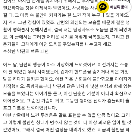
간이죠. 하지만 관계를 유지하기 위해서는 두사람의 이어지는 노력이
필요하다는 것을 이제서야 알았어요. 사랑하는 사람의 행동이 수상해
질 때, 그 마음 속 불안이 커져가는 걸 느낀 적이 누구나 있을 거예요.
저 역시 그런 경험이 있었죠. 남편의 의심되는 모습들 때문에 결혼 생
활이 평화롭지 못해지면서, 결국 저는
탐정사무소
도움을 받게 되었어
요. 이 글에서는 그러한 어려운 시기를 어떻게 극복했는지, 그리고 전
문가들이 고객에게 어떤 도움을 주었는지를 나누고자 해요.
수상한 남편의 행동 패턴
어느 날, 남편의 행동이 아주 이상하게 느껴졌어요. 이전까지는 소통
이 잘 되었던 우리 사이였는데, 갑자기 핸드폰을 숨기거나 작은 거짓
말을 하다가 들키곤 했어요. 이런 작은 변화들이 불안함으로 이어지기
시작했어요. 동방자로부터 남편과 닮은 남자가 낯선 여성과 함께 있는
모습을 보았다는 이야기를 듣고, 이건 단순한 기분이 아니라 확신으로
이어졌어요. 그 순간 가슴이 뛰고, 그동안 쌓아온 신뢰가 흔들리며 슬
프고 괴로운 느낌이었답니다.
이런 상황에서 느낀 두려움은 말로 표현할 수 없을 만큼 컸어요. 그리
고 이렇게 불안한 상태가 멈추지 않는 것이 더 이상 괴로운 일이 될 것
같았어요. 그래서 결국 어떤 결정을 내리기로 했죠. 지금의 불안을 확