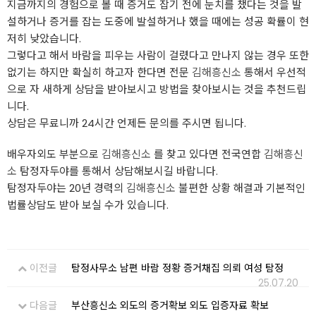
지금까지의 경험으로 볼 때 증거도 잡기 전에 눈치를 챘다는 것을 발
설하거나 증거를 잡는 도중에 발설하거나 했을 때에는 성공 확률이 현
저히 낮았습니다.
그렇다고 해서 바람을 피우는 사람이 걸렸다고 만나지 않는 경우 또한
없기는 하지만 확실히 하고자 한다면 전문
김해흥신소
통해서 우선적
으로 자 새하게 상담을 받아보시고 방법을 찾아보시는 것을 추천드립
니다.
상담은 무료니까 24시간 언제든 문의를 주시면 됩니다.
배우자외도 부분으로
김해흥신소
를 찾고 있다면 전국연합
김해흥신
소
탐정자두야를 통해서 상담해보시길 바랍니다.
탐정자두야는 20년 경력의
김해흥신소
불편한 상황 해결과 기본적인
법률상담도 받아 보실 수가 있습니다.
이전글
탐정사무소 남편 바람 정황 증거채집 의뢰 여성 탐정
25.07.20
다음글
부산흥신소 외도의 증거확보 외도 입증자료 확보