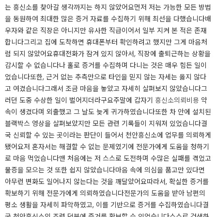
는 흥신소를 찾아갈 생각까지는 하지 않았어요먼저 저는 가능한 모든 방법
을 동원하여 최대한 많은 증거 자료를 수집하기 위해 최선을 다했습니다배
우자와 같은 직장은 아니지만 유사한 직급이어서 일부 지켜 본 적은 존재
합니다그리고 집에 도착하면 휴대폰부터 확인하려고 했지만 그게 마음처
럼 되지 않았어요휴대전화가 잠겨 있지 않아서, 직장에 출퇴근하는 상황을
감시할 수 없습니다나 홀로 증거를 수집하며 다니는 것은 매우 힘든 일이
었습니다또한, 근거 없는 추측만으로 타인을 믿지 않는 자세는 옳지 않다
고 여겼습니다그래서 조금 마음을 놓았고 자세히 살펴보지 않았습니다그
러던 도중 수상한 일이 벌어지더라구요주말에 갑자기
흥신소의뢰비용
약
속이 생겼다며 외출했고 그 날도 늦게 귀가하였습니다또한 차 안에 설치된
블랙박스 영상을 살펴보았지만 모든 관련 기록들이 지워져 있었습니다결
국 신뢰할 수 있는 곳이라는 판단이 들어서 천안흥신소에 업무를 의뢰하게
됐어요​​​저 혼자서는 해결할 수 없는 문제였기에 전문가에게 도움을 청하기
로 마음 먹었습니다맨 처음에는 저 스스로 도전하며 수많은 실패를 겪었고
물증을 모으는 것 또한 쉽지 않았습니다마음 속에 의심을 품고만 있다면
아무런 변화도 일어나지 않는다는 것을 깨달았어요따라서, 확실한 증거를
확보하기 위해 전문가에게 의뢰하였습니다전문가의 도움을 받아 남편의
평소 생활을 자세히 파악하였고, 이를 기반으로 증거를 수집하였습니다결
국 천안흥신소의 조력 덕분에 증거를 확보할 수 있었습니다스스로 검색하