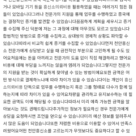
거나 모바일 기기 등을
흥신소의뢰비용
활용하였을 때는 여러가지 힘든 점
들이 있었습니다그러나 전문가의 지원을 통해 업무를 수행하였고 종국에
는 결정적인 증거를 발견할 수 있었습니다꼼꼼하게 계획을 세우시고 증거
를 수집해 주신 덕분에 저는 그 과정에 대해 아무것도 모르고 있었습니다
합법적인 방법으로 증거를 수집하고, 상대방의 경제적 상황도 파악할 수
있습니다따라서 비교적 쉽게 증거를 수집할 수 있었습니다​​​먼저 천안흥신
소 전문가에게 상담받고 싶을 때 금전적인 부분으로 고민하게 될 수도 있
어요처음에는 돈을 아끼려고 전문가의 도움 없이 직접 해결하려고 했어요
비용에 대해 부담을 느끼지는 않을까 염려가 되었습니다그렇지만 전문가
의 지원을 받는 것이 확실하게 찾아낼 수 있는 방법이에요또한 금액은 어
떤 방식으로 결제하느냐에 따라 차이가 있을 수 있습니다이는 개인이
흥신
소의뢰비용
단독으로 업무를 수행하는지 혹은 그룹 형태로 다수가 함께 일
하는지에 따라 차이가 있을 수 있어요차량을 관리하고 유지보수하는 데 필
요한 금액도 이에 해당될 수 있습니다따라서 미리 예측 가능한 금액을 알
아보시는 것도 권해드립니다추가적인 정보가 필요하신 경우 전문가에게
상담을 요청하시면 조언을 얻으실 수 있습니다미리 예산 정보를 알려주셔
서 많은 도움이 되었습니다또한 저렴한 비용으로 이용할 수 있어서 만족스
러웠어요​​​어떤 천안흥신소를 고르는지가 무엇보다도 중요하다고 할 수 있