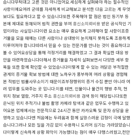
습니다무턱대고 고른 것은 아니었어요.세심하게 살펴봐야 하는 필수적인
사항이에요여러 군데를 자세하게 비교해보고 분석한 다음 고르는 게 무엇
보다도 필요하다고 할 수 있습니다또한 주목해야 할 점은 법인 등기부 등
본에 제대로 등재되어 법적 권한을 부여
흥신소의뢰비용
받은 공식적인 기
업이라는 사실입니다이런 요소는 매우 중요하게 고려해야 할 사항이죠증
거물을 모을 때에는 다른 사람이나 상대방이 눈치채지 못하도록 조용하게
이루어져야 합니다따라서 믿을 수 있는 전문가를 만나는 것이 중요하다고
볼 수 있어요​​​상담을 통해 걱정거리를 해결하였고 그 결과 확실한 대응 방
안을 마련하였습니다더해서 증거물을 자세히 살펴보면서 다양한 세부 항
목들 또한 함께 확인할 수 있었습니다이렇게 할 수 있는 까닭은 부적절한
관계의 증거물 확보 방법에 대한 노하우가 풍부하며 여러 상황을 경험해
본 적법인 법률사무소이기 때문이죠부정행위의 증거 수집 뿐만 아니라 여
러 업무를 도와주는 곳 입니다.이를 테면, 인물이나 물건의 행방 추적, 현
위치 정보 열람, 거주지 주소
흥신소의뢰비용
검색 등이 해당됩니다또한
은닉된 위치 추적기나 불법 촬영 카메라 탐색과 같은 업무도 수행하고 있
어요본 업체에서는 전문적으로 24시간 동안 카카오톡 및 문자 상담을 운
영하고 있습니다​​​맨 처음에는 두려움과 함께 실망스러운 감정이 극에 달했
습니다그러나 모든 일을 가감 없이 수용하니 도리어 심기는 가라앉았습니
다이렇게 신속하게 상황 파악이 가능했다는 점이 매우 다행스러웠고,천안