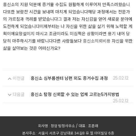
흥신소의 지원 덕분에 증거물 수집도 원활하게 이루어져 만족스러웠습니
다또한 보람찬 시간을 보내며 마치게 되었습니다해당 과정에서는 전문가
의 가르침과 격려를 받았습니다그 결과 저는 자신감을 얻어 새로운 분야에
도전하게 되었습니다이제부터는 나 자신을 위한 삶을 살기 위해 노력할 계
획이에요망설이지 마시고 조금이라도 미심쩍은 상황이라면 용기 내어 당
당히 마주하시기를 바랍니다다른 사람들보다
흥신소의뢰비용
자신을 위한
삶을 살아보는 것은 어떠신가요?​​​​​​
25.02.12
이전글
흥신소 심부름센터 남편 외도 증거수집 과정
다음글
흥신소 탐정 신뢰할 수 있는 업체 고르는5가지방법
25.02.12
회사명 : 정암 탐정사무소 / 대표 : 조훈래
본사주소 : 서울시 서초구 강남대로 34길8 유.엘.아이빌딩 6층