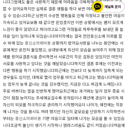
니다그럼에도 둘은 사랑하기 때문에 어려움을 극복하며 결혼생활을 지속
할 수 있어요하지만 실제로 결혼 생활을 하다 보면 여러 가지 어려움이 생
길 수 있습니다최근 남편의 수상한 행동들로 인해 걱정되고 불안한 마음이
지속되고 있어요보통 때 같으면 믿었겠지만 이번 상황에서는 왠지 모르게
느낌이 좋지 않았다고 하더라고요그런 걱정들로 하루하루를 보내던 중 놀
라운 일이 일어나게 되었습니다마지막에는 결국 천안흥신소에 의뢰를 할
수 밖에 없는
흥신소의뢰비용
상황까지 왔어요​​​사랑을 나누는 동안에는 서
로에게만 온전히 몰입했고, 상대방에게 최선의 모습을 보여주기 위해 많은
애를 썼어요결혼식을 준비하면서 서로간의 작은 갈등은 있었지만 여전히
서로를 사랑하고 있다는 것을 깨달았습니다하지만 결혼 후에는 이전과는
다른 행동을 하기 시작했습니다최근에는 전보다 더 늦게까지 일하게 되는
경우들도 있지만, 대체로 빨리 업무를 마치고 퇴근하고는 했습니다처음에
는 업무가 늦게 끝나는 것을 감수했지만, 지금은 다소 버겁게 느껴집니다
주로 바쁘다는 말을 빈번하게 했어요최근에는 과거와는 달리 업무 종료 시
간이 점점 늦어지는 추세예요갈수록 옷차림이나 패션에 관심이 높아져 제
자신의 외모를 적극적으로 관리하기 시작했어요더 나아가, 예전에는 직장
에 나가는 것을 몹시도 꺼려 했지만 자신의 겉모습을 단장하기 시작하면서
부터는
흥신소의뢰비용
기쁜 마음으로 일터에 나가는 모습을 볼 수 있었습
니다조금씩 불신이 생기기 시작하니 염려스러움도 같이 커졌습니다​​​​​처음에