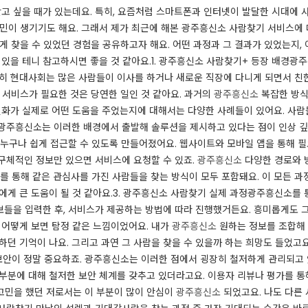
찾고 싶을 때가 있는데요. 특히, 요즘처럼 스마트폰과 인터넷이 발달한 시대에 사
고민이 생기기도 해요. 그래서 제가 최근에 해본 광주흥신소 사람찾기 서비스에
게 찾을 수 있었던 경험을 공유하고자 해요. 어떤 과정과 그 결과가 있었는지,
 있을 테니 참고하시면 좋을 것 같아요.​1. 광주흥신소 사람찾기+ 등장 배경
특히 현대사회는 많은 사람들이 이사를 하거나 새로운 직장에 다니게 되면서 친
 서비스가 필요한 것은 당연한 일인 것 같아요. 과거의
광주흥신소
복잡한 방식
 변화가 실제로 어떤 도움을 주었는지에 대해서는 다양한 사례들이 있어요. 사
. 광주흥신소는 이러한 배경에서 출발해 솔루션을 제시하고 있다는 점이 인상 깊은
구나 쉽게 접근할 수 있도록 만들어졌어요. 웹사이트와 모바일 앱을 통해 필요
더 구체적인 정보만 있으면 서비스에 요청할 수 있죠.
광주흥신소
​다양한 경로와 
NS를 통해 같은 관심사를 가진 사람들을 찾는 방식이 모두 포함돼요. 이 모든 
에게 큰 도움이 될 것 같아요.​3. 광주흥신소 사람찾기 실제 과정​광주흥신소
 정보들을 입력한 후, 서비스가 제공하는 방법에 따라 진행했거든요. 흥미롭게도
치 어떻게 보면 탐정 같은 느낌이었어요. 내가
광주흥신소
원하는 정보를 조합해
하던 기억이 나요. 그리고 과연 그 사람을 찾을 수 있을까 하는 희망도 들었고요
안이 정말 중요하죠. 광주흥신소는 이러한 점에서 굉장히 철저하게 관리되고 
부분에 대해 철저한 보안 체계를 갖추고 있더라고요. ​이용자 리뷰나 평가를 통
고민을 했던 저로서는 이 부분이 많이 안심이
광주흥신소
되었고요. 나도 다른