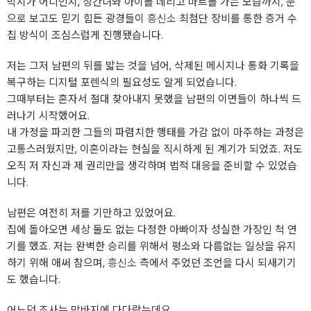
박지가 어디인지, 상간녀와 아이를 데리고 마트를 가는 모습까지, 눈
으로 보고도 믿기 힘든 광경들이
흥신소
최첨단 장비를 통한 증거 수
집 방식이 조심스럽게 진행됐습니다.
저는 그저 남편의 뒤를 밟는 것을 넘어, 삭제된 메시지나 통화 기록을
복구하는 디지털 포렌식의 필요성도 알게 되었습니다.
그때부터는 혼자서 절대 찾아내지 못했을 남편의 이면들이 하나씩 드
러나기 시작했어요.
내 가정을 파괴한 그들의 파렴치한 행태를 가감 없이 마주하는 과정은
고통스러웠지만, 이혼이라는 현실을 직시하게 된 계기가 되었죠. 저도
오직 저 자신과 제 권리만을 생각하며 법적 대응을 준비할 수 있었습
니다.
남편은 여전히 저를 기만하고 있었어요.
집에 돌아오면 세상 둘도 없는 다정한 아빠이자 성실한 가장인 척 연
기를 했죠. 저는 완벽한 승리를 위해서 평소와 다름없는 일상을 유지
하기 위해 애써 참으며,
흥신소
측에서 주었던 조언을 다시 되새기기
도 했습니다.
어느덧 조사는 막바지에 다다랐는데요.