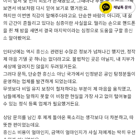
이미 앞서 몇 번의 외도가 존재했었고, 그때마다 무릎 꿇고 비는 그를
보면서 바보처럼 다시 믿어 보기로 했거든요.
하지만 이번엔 직감이 말해주더라고요. 단순한 바람이 아니라, 내 삶
의 근간이 흔들리고 있다는 심증이란 사실을요. 떨리는 손으로 핸드폰
을 쥔 채 밤을 새면서 결국 마지막이라는 심정으로 도움을 구할
흥신
소
알아봤어요.
인터넷에는 역시
흥신소
관련된 수많은 정보가 넘쳐나긴 했지만, 정작
제 마음 기댈 곳 하나는 없더라고요. 불법적인 곳은 아닐지, 내 치부가
세상에 알려지진 않을지 두려웠거든요.
그러다 문득, 단순한
흥신소
아닌 국가에서 인정받은 공인 탐정분들이
운영하는 업체를 발견하게 되었는데요.
무엇보다 비밀 유지 보장이 철저하다는 부분이 제 마음을 움직였고,
남들에게는 말하지 못할 이 비참한 현실을 가장 사고 없이 털어놓을
수 있는 정식 등록 업체가 필요했거든요.
상담 문의를 남긴 후 제게 돌아온 목소리는 생각보다 더 차분하고, 따
뜻한 편이었는데요.
흥신소
비용이 얼마인지, 금액이 얼마인지가 사실 저에게는 딱히 우선