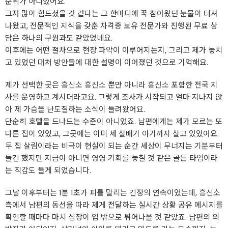
순위가 아니었어요.
그저 많이 힘드셨을 것 같다는 그 한마디에 꾹 참아왔던 눈물이 터져
나왔고, 전문적인 지식을 갖춘 자격증 보유 전문가와 진행된 무료 상
담은 하나의 구원과도 같았었네요.
이후에는 어떤 절차으로 현장 파악이 이루어지는지, 그리고 제가 놓치
고 있었던 대처 방안들에 대한 설명이 이어졌던 것으로 기억해요.
제가 선택한 곳은
흥신소
흥신소
뿐만 아니라
흥신소
포함한 전국 지
사를 운영하고 계시더라고요. 그렇게 조사가 시작되고 얼마 지나지 않
아 제 가슴을 난도질하는 소식이 들려왔어요.
단순히 호텔을 드나드는 수준이 아니었죠. 남편에게는 제가 모르는 또
다른 집이 있었고, 그곳에는 이미 세 살배기 아기까지 살고 있었어요.
두 집 살림이라는 비극이 현실이 되는 순간 세상이 무너지는 기분부터
들긴 했지만 지금이 아니면 영영 기회를 놓칠 것 같은 골든 타임이라
는 직감도 들게 되었습니다.
그날 이후부터는 1분 1초가 피를 말리는 긴장의 연속이었는데,
흥신소
측에서 남편의 동선을 따라 제게 전달하는 실시간 상황 공유 메시지를
확인할 때마다 마치 심장이 입 밖으로 튀어나올 것 같았죠. 남편의 외