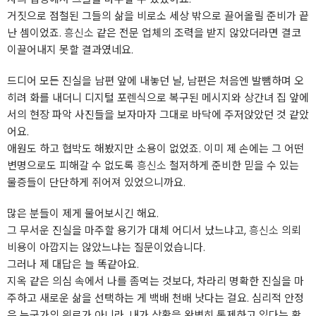
거짓으로 점철된 그들의 삶을 비로소 세상 밖으로 끌어올릴 준비가 끝
난 셈이었죠.
흥신소
같은 전문 업체의 조력을 받지 않았더라면 결코
이끌어내지 못할 결과였네요.
드디어 모든 진실을 남편 앞에 내놓던 날, 남편은 처음엔 발뺌하며 오
히려 화를 내더니 디지털 포렌식으로 복구된 메시지와 상간녀 집 앞에
서의 현장 파악 사진들을 보자마자 그대로 바닥에 주저앉았던 것 같았
어요.
애원도 하고 협박도 해봤지만 소용이 없었죠. 이미 제 손에는 그 어떤
변명으로도 피해갈 수 없도록
흥신소
철저하게 준비한 믿을 수 있는
물증들이 단단하게 쥐어져 있었으니까요.
많은 분들이 제게 물어보시긴 해요.
그 무서운 진실을 마주할 용기가 대체 어디서 났느냐고,
흥신소
의뢰
비용이 아깝지는 않았느냐는 질문이었습니다.
그러나 제 대답은 늘 똑같아요.
지옥 같은 의심 속에서 나를 좀먹는 것보다, 차라리 명확한 진실을 마
주하고 새로운 삶을 선택하는 게 백배 천배 낫다는 걸요. 심리적 안정
은 누군가의 위로가 아니라, 내가 상황을 완벽히 통제하고 있다는 확