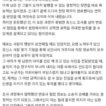
이제 남은 건 그들이 도저히 발뺌할 수 없는 결정적인 장면을 바로 확
보하는 일이었죠. 긴 대기 끝에 드디어 현장 파악이 완료됐다는 연락
을 받았을 때, 머릿속은 오히려 식어 내렸습니다.
하지만 든든했던 건, 이 모든 과정이 평범한
흥신소
조사를 넘어 변호
사 협업을 통해서 법정에서까지 강력한 효력을 최대한 발휘를 할 수
있게끔 설계되고 있다는 점이었어요.
때로는 사람의 행방이 묘연해질 때도 있었지만, 오랜 노하우가 담긴
흥신소
사람 찾기 기법을 통해 상간녀의 거주지와 직장 정보까지 모두
손바닥 안을 보듯이 알게 되었어요.
그 여자가 제 남편의 아이를 안은 채 웃고 있는 사진을 전달받았을 때,
솔직히 가슴 한구석이 무너져 내리는 아픔 속에서도 안도감이 들더라
고요. 누군가는 의뢰비용이 부담스럽지 않냐고 물어볼지도 모르겠지
만, 제게는 그 어떤 금액으로도 살 수 없는 진실을 손에 쥠으로써 남은
인생을 지키기 위한 가치 있는 투자를 했다고 생각해요.
조사 과정에서 협력했던 변호사 협업 정보는 소송의 승패를 가르는 결
정적인 키가 되었고, 그래서인지 저는 절대 불리한 위치가 아닌 심판
자의 입장에서 그들을 마주할 수 있었어요.