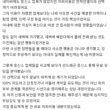
네이버에도
흥신소
업체가 많았지만 의뢰비용은 천차만별이라 선택
하기 어려웠어요.
그저 비용이 저렴한 업체보다는 나와 비슷한 사건을 해결한 이력이나
탐정 경력, 인력 구성 등을 따지는 것이 가장 핵심이었어요.
아내에 대한 의심이 확신으로 바뀐 건 집사람의 바람 정황들이었습니
다.
말도 없이 새벽에 귀가했고, 새벽에 베란다에서 몰래 전화 받는 것도
이전에는 없던 행동이었거든요.
이런 수상한 장면들을 볼 때마다 사소한 행동은 아니라 생각했고, 감
정적으로 추궁하기 보다는 아내의 실체를 확인하는게 1순위였어요.
그렇게
흥신소
업체들을 비교해 보다가 선드래곤
흥신소
통해 무료 상
담을 받아봤습니다.
이 선택으로 저의 앞날이 바뀌게 된 계기가 되었답니다.
100% 외도라고 단정짓거나 서둘러 계약을 유도하는 것이 아닌 저의
부부 관계를 객관적인 시선으로 정리해주는 상담 과정이었습니다.
또 저의 신원과 보안을 위한 엄격한 안내도 해주셨기 때문에 심리적인
부담감도 덜 수 있었어요.
가장 중요하게 본 건 바로 의뢰비용 내용이었는데요.