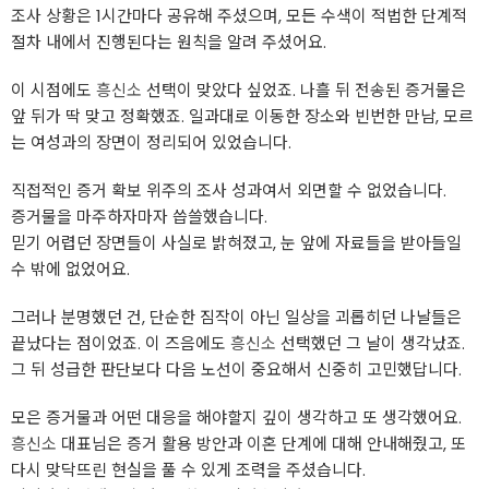
조사 상황은 1시간마다 공유해 주셨으며, 모든 수색이 적법한 단계적
절차 내에서 진행된다는 원칙을 알려 주셨어요.
이 시점에도
흥신소
선택이 맞았다 싶었죠. 나흘 뒤 전송된 증거물은
앞 뒤가 딱 맞고 정확했죠. 일과대로 이동한 장소와 빈번한 만남, 모르
는 여성과의 장면이 정리되어 있었습니다.
직접적인 증거 확보 위주의 조사 성과여서 외면할 수 없었습니다.
증거물을 마주하자마자 씁쓸했습니다.
믿기 어렵던 장면들이 사실로 밝혀졌고, 눈 앞에 자료들을 받아들일
수 밖에 없었어요.
그러나 분명했던 건, 단순한 짐작이 아닌 일상을 괴롭히던 나날들은
끝났다는 점이었죠. 이 즈음에도
흥신소
선택했던 그 날이 생각났죠.
그 뒤 성급한 판단보다 다음 노선이 중요해서 신중히 고민했답니다.
모은 증거물과 어떤 대응을 해야할지 깊이 생각하고 또 생각했어요.
흥신소
대표님은 증거 활용 방안과 이혼 단계에 대해 안내해줬고, 또
다시 맞닥뜨린 현실을 풀 수 있게 조력을 주셨습니다.