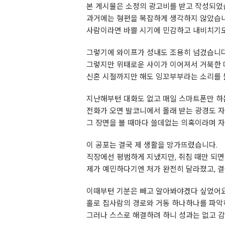
본 게시물은 소정의 광고비를 받고 작성되었
과거에는 형편을 복잡하게 생각하지 않았습니
사람이라면 바쁠 시기에 민감하고 내비치기도
그렇기에 와이프가 성내도 조용히 넘겼습니다
그렇지만 위태로운 사이가 이어져서 거북한 
신혼 시절까지만 해도 잉꼬부부라는 소리를 
지난해부턴 대화도 없고 매일 스마트폰만 하
전화가 오면 발코니에서 몰래 받는 광경도 
그 장면을 볼 때마다 쓸데없는 의혹이라며 자
이 공포는 결국 제 생활을 망가뜨렸습니다.
직장에선 평범하게 지냈지만, 취침 때만 되면
제가 예민하다기엔 처가 완전히 달라졌고, 
이때부턴 기분은 빼고 알아봐야겠다 싶었어요
홀로 집사람의 경로와 거동 하나하나를 파악
그러나 스스로 해결하려 하니 성과는 없고 감