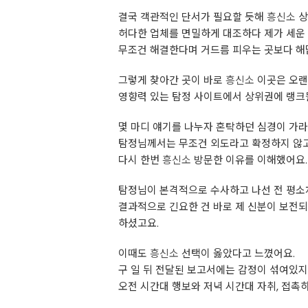
결국 객관적인 단서가 필요할 듯해
흥신소
상
허다한 업체를 면밀하게 대조하다 제가 세운
무조건 해결한다며 거드름 피우는 곳보다 해
그렇게 찾아간 곳이 바로
흥신소
이곳은 오랜
영향력 있는 탐정 사이트에서 상위권에 랭크될
몇 마디 얘기를 나누자 혼탁하던 심경이 가
탐정님께서는 무조건 외도라고 확정하지 않고
다시 한번
흥신소
방문한 이유를 이해했어요.
탐정님이 본격적으로 수사하고 나선 전 평소
결과적으로 긴요한 건 바로 제 신분이 보전되
하셨고요.
이때도
흥신소
선택이 옳았다고 느꼈어요.
구 일 뒤 전달된 보고서에는 감정이 섞여있지
오전 시간대 행보와 저녁 시간대 자취, 접촉