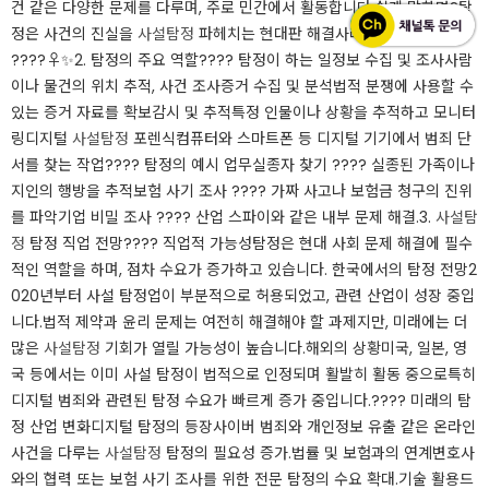
건 같은 다양한 문제를 다루며, 주로 민간에서 활동합니다.​쉽게 말하면?탐
정은 사건의 진실을
사설탐정
파헤치는 현대판 해결사라고 할 수 있죠!
????️‍♀️✨​2. 탐정의 주요 역할???? 탐정이 하는 일정보 수집 및 조사사람
이나 물건의 위치 추적, 사건 조사증거 수집 및 분석법적 분쟁에 사용할 수
있는 증거 자료를 확보감시 및 추적특정 인물이나 상황을 추적하고 모니터
링디지털
사설탐정
포렌식컴퓨터와 스마트폰 등 디지털 기기에서 범죄 단
서를 찾는 작업​???? 탐정의 예시 업무실종자 찾기 ???? 실종된 가족이나
지인의 행방을 추적보험 사기 조사 ???? 가짜 사고나 보험금 청구의 진위
를 파악기업 비밀 조사 ???? 산업 스파이와 같은 내부 문제 해결.​3.
사설탐
정
탐정 직업 전망???? 직업적 가능성탐정은 현대 사회 문제 해결에 필수
적인 역할을 하며, 점차 수요가 증가하고 있습니다. 한국에서의 탐정 전망2
020년부터 사설 탐정업이 부분적으로 허용되었고, 관련 산업이 성장 중입
니다.법적 제약과 윤리 문제는 여전히 해결해야 할 과제지만, 미래에는 더
많은
사설탐정
기회가 열릴 가능성이 높습니다.해외의 상황미국, 일본, 영
국 등에서는 이미 사설 탐정이 법적으로 인정되며 활발히 활동 중으로특히
디지털 범죄와 관련된 탐정 수요가 빠르게 증가 중입니다.​???? 미래의 탐
정 산업 변화디지털 탐정의 등장사이버 범죄와 개인정보 유출 같은 온라인
사건을 다루는
사설탐정
탐정의 필요성 증가.법률 및 보험과의 연계변호사
와의 협력 또는 보험 사기 조사를 위한 전문 탐정의 수요 확대.기술 활용드