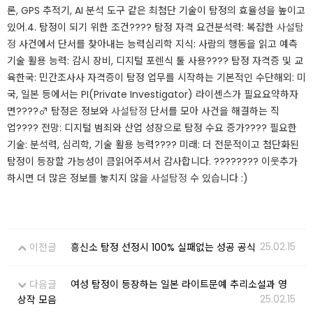
론, GPS 추적기, AI 분석 도구 같은 최첨단 기술이 탐정의 효율성을 높이고
있어.​4. 탐정이 되기 위한 조건????️ 탐정 자격 요건분석력: 복잡한
사설탐
정
사건에서 단서를 찾아내는 능력심리학 지식: 사람의 행동을 읽고 예측
기술 활용 능력: 감시 장비, 디지털 포렌식 툴 사용​???? 탐정 자격증 및 교
육한국: 민간조사사 자격증이 탐정 업무를 시작하는 기본적인 수단해외: 미
국, 일본 등에서는 PI(Private Investigator) 라이센스가 필요​요약하자
면​????️‍♂️ 탐정은 정보와
사설탐정
단서를 모아 사건을 해결하는 직
업???? 전망: 디지털 범죄와 산업 성장으로 탐정 수요 증가???? 필요한
기술: 분석력, 심리학, 기술 활용 능력???? 미래: 더 전문적이고 첨단화된
탐정이 등장할 가능성이 큼읽어주셔서 감사합니다. ????​???? 이웃추가
하시면 더 많은 정보를 놓치지 않을
사설탐정
수 있습니다 :)
25.02.15
이전글
흥신소 탐정 선정시 100% 실패없는 성공 공식
다음글
여성 탐정이 등장하는 일본 라이트문예 추리소설과 영
25.02.15
상작 모음