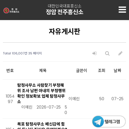
대한민국대표흥신소
정암 전주흥신소
자유게시판
Total 106,007건
35 페이지
번호
제목
글쓴이
조회
날짜
탐정사무소 사람찾기 부정해
위 조사 남편 아내의 부정행위
1054
확인 정보확보 업체 탐정사무
이예린
50
07-25
97
소
이예린
2026-07-25
5
0
목포 탐정사무소 배신감에 힘