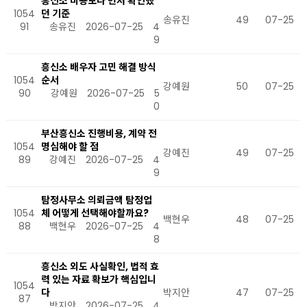
흥신소 비용보다 먼저 확인했
1054
던 기준
송유진
49
07-25
91
송유진
2026-07-25
4
9
흥신소 배우자 고민 해결 방식
1054
순서
강예원
50
07-25
90
강예원
2026-07-25
5
0
부산흥신소 진행비용, 계약 전
1054
명심해야 할 점
강예진
49
07-25
89
강예진
2026-07-25
4
9
탐정사무소 의뢰금액 탐정업
1054
체 어떻게 선택해야할까요?
백현우
48
07-25
88
백현우
2026-07-25
4
8
흥신소 외도 사실확인, 법적 효
력 있는 자료 확보가 핵심입니
1054
다
박지안
47
07-25
87
박지안
2026-07-25
4