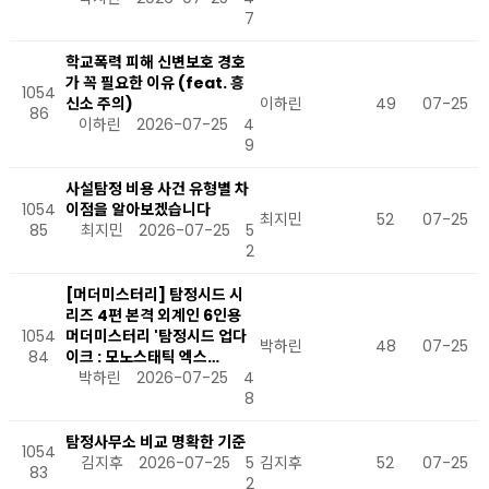
7
학교폭력 피해 신변보호 경호
가 꼭 필요한 이유 (feat. 흥
1054
신소 주의)
이하린
49
07-25
86
이하린
2026-07-25
4
9
사설탐정 비용 사건 유형별 차
1054
이점을 알아보겠습니다
최지민
52
07-25
85
최지민
2026-07-25
5
2
[머더미스터리] 탐정시드 시
리즈 4편 본격 외계인 6인용
1054
머더미스터리 '탐정시드 업다
박하린
48
07-25
84
이크 : 모노스태틱 엑스…
박하린
2026-07-25
4
8
탐정사무소 비교 명확한 기준
1054
김지후
2026-07-25
5
김지후
52
07-25
83
2