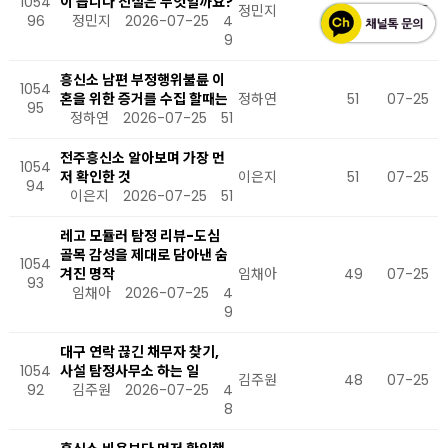
1054
이 듭니다 진실은 무엇일까요?
정민지
49
07-25
96
정민지
2026-07-25
4
9
흥신소 남편 부정행위불륜 이
1054
혼을 위한 증거를 수집 할때는
정하연
51
07-25
95
정하연
2026-07-25
51
전주흥신소 알아보며 가장 먼
1054
저 확인한 것
이은지
51
07-25
94
이은지
2026-07-25
51
레고 모듈러 탐정 리뷰-도심
골목 감성을 제대로 담아낸 숨
1054
겨진 명작
임채아
49
07-25
93
임채아
2026-07-25
4
9
대구 연락 끊긴 채무자 찾기,
1054
사설 탐정사무소 하는 일
김주원
48
07-25
92
김주원
2026-07-25
4
8