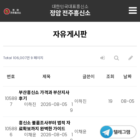
대한민국대표흥신소
정암 전주흥신소
자유게시판
Total 106,007건
9 페이지
번호
제목
글쓴이
조회
날짜
부산흥신소 가격과 부산지사
10588
후기
이하진
19
08-05
7
이하진
2026-08-05
1
9
흥신소 불륜조사부터 법적 자
10588
료확보까지 완벽한 가이드
이채윤
19
08-05
6
이채윤
2026-08-05
1