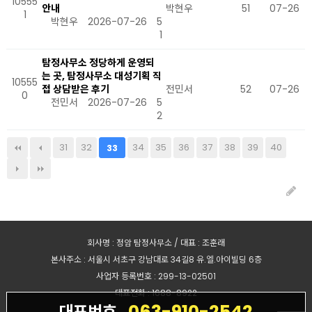
10555
안내
박현우
51
07-26
1
박현우
2026-07-26
5
1
탐정사무소 정당하게 운영되
는 곳, 탐정사무소 대성기획 직
10555
접 상담받은 후기
전민서
52
07-26
0
전민서
2026-07-26
5
2
31
32
34
35
36
37
38
39
40
33
회사명 : 정암 탐정사무소 / 대표 : 조훈래
본사주소 : 서울시 서초구 강남대로 34길8 유.엘.아이빌딩 6층
사업자 등록번호 : 299-13-02501
대표전화 : 1688-8922
063-910-2542