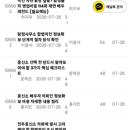
적인 사연 황당 결말? 탐정들
10556
의 영업비밀 114회 재연 배우
최지우
51
07-26
3
레전드 (월요예능)
최지우
2026-07-26
5
1
탐정사무소 합법적인 정보확
10556
보 단계적 절차 방식 확인
이윤서
54
07-26
2
이윤서
2026-07-26
5
4
흥신소 선택 전 반드시 알아보
아야 할 3가지 핵심 체크리스
10556
트
문하은
48
07-26
1
문하은
2026-07-26
4
8
흥신소 배우자 의뢰인 정보확
10556
보 비용 자세한 내용 정리
홍지민
48
07-26
0
홍지민
2026-07-26
4
8
전주흥신소 의뢰에 앞서 고려
해야 할 합법적인 조사 범위와