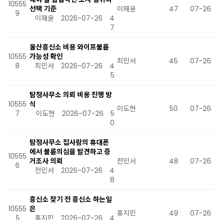
10555
선택 기준
이재윤
47
07-26
9
이재윤
2026-07-26
4
7
울산흥신소 비용 와이프불륜
10555
가능성 확인
최민서
45
07-26
8
최민서
2026-07-26
4
5
탐정사무소 의뢰 비용 진행 방
10555
식
이도현
50
07-26
7
이도현
2026-07-26
5
0
탐정사무소 집사람의 휴대폰
에서 불륜의심을 발견하고 증
10555
거조사 의뢰
전민서
48
07-26
6
전민서
2026-07-26
4
8
흥신소 찾기 전 흥신소 하는일
10555
은
홍지민
49
07-26
5
홍지민
2026-07-26
4