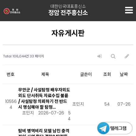
대한민국대표흥신소
정암 전주흥신소
자유게시판
Total 106,044건
33 페이지
번호
제목
글쓴이
조회
날짜
무안군 / 사설탐정 배우자외도
외도 단서취득 자료수집 불륜
10556
/ 사설탐정 의뢰하기 전 반드
조민지
54
07-26
4
시 명심해야 할 탐정…
조민지
2026-07-26
5
4
탐비 병역비리 모델 남친 충격