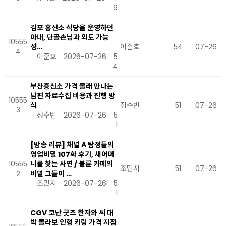
9
김포 흥신소 식당을 운영하던
아내, 단골손님과 외도 가능
10555
성…
이준호
54
07-26
4
이준호
2026-07-26
5
4
부산흥신소 가격 몰래 만나는
남편 자료수집 비용과 진행 방
10555
식
정수빈
51
07-26
3
정수빈
2026-07-26
5
1
[방송 리뷰] 채널 A 탐정들의
영업비밀 107화 후기, 새어머
10555
니를 찾는 사연 / 불륜 카페의
조민지
51
07-26
2
비밀 그들이 …
조민지
2026-07-26
5
1
CGV 코난 굿즈 한자와 씨 대
박 콜라보 인형 키링 가격 지점